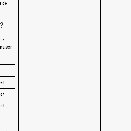
e de
 ?
ple
 maison
jet
jet
jet