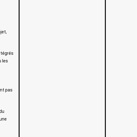
jet,
intégrés
s les
nt pas
 du
’une