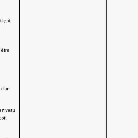
ile. À
 être
 d’un
e niveau
doit