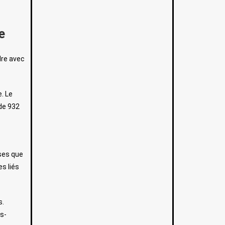
e
dre avec
. Le
de 932
nses que
s liés
s.
us-