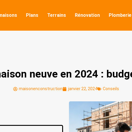
maisons
Plans
Terrains
Rénovation
Plomberie
maison neuve en 2024 : budge
maisonenconstruction
janvier 22, 2024
Conseils