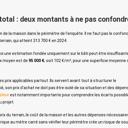
total : deux montants à ne pas confondr
de la maison dans le périmètre de l’enquête. Il ne faut pas le confon
rrain, qui atteint 313 700 € en 2024.
i une estimation fondée uniquement sur le bâti peut être insuffisante
rix moyen est de
95 000 €
, soit 102 €/m², pour une superficie moyenne 
 prix applicables partout. Ils servent avant tout à structurer le
é, son prix d’achat ne doit pas être isolé de sa situation et des dépe
bilisé
est notamment importante pour comprendre les écarts possible
 projet.
ix du terrain, le coût de la maison et les autres dépenses nécessaire
rique au mètre carré sans vérifier leur périmètre crée un risque de so