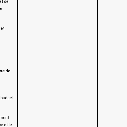
t de
le
 et
sse de
u budget
ement
e et le